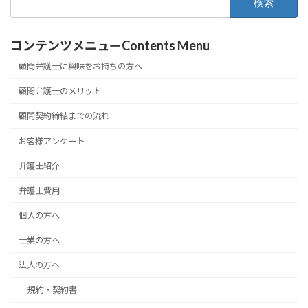
の
索:
ジ
ジ
ジ
ペ
コンテンツメニューContents Menu
ー
顧問弁護士に興味をお持ちの方へ
ジ
顧問弁護士のメリット
送
顧問契約締結までの流れ
り
お客様アンケート
弁護士紹介
弁護士費用
個人の方へ
士業の方へ
法人の方へ
規約・契約書