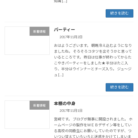
知識 […]
続きを読む
パーティー
新着情報
2017年11月2日
おはようございます。 朝晩冷え込むようになり
ましたね。 そろそろコタツを出そうかと思って
いるところです。 昨日は仕事が終わってからた
こやきパーティーをしました★ 半分はたこ入
り、半分はウインナーとチーズ入り。 ジュ～ジ
ュ […]
続きを読む
本棚の中身
新着情報
2017年11月1日
宮﨑です。 ブログが無事に開設されました。 ホ
ームページの製作をＷＥＢデザイン等をしてい
る高校の同級生にお願いしていたのですが、つ
いつい甘えていろいろと迷惑をかけてしまいま