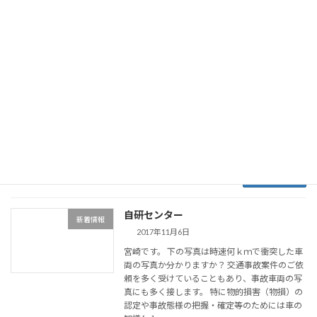
続きを読む
冬といえば
新着情報
2017年11月6日
やはりお鍋ですね。 寒くなってきたので 先日の
３連休最終日に早速お鍋をしました。 「もつ」
が大好きな人にはたまらないもつ鍋です★ う～
ん、たまりません。 心も体もポカポカになりま
した♪ 今週からは鶴屋で私の大好きな大道産
[…]
続きを読む
自研センター
新着情報
2017年11月6日
宮崎です。 下の写真は時速何ｋｍで衝突した車
両の写真か分かりますか？ 交通事故案件のご依
頼を多く受けていることもあり、事故車両の写
真にも多く接します。 特に物的損害（物損）の
認定や事故態様の把握・確定等のためには車の