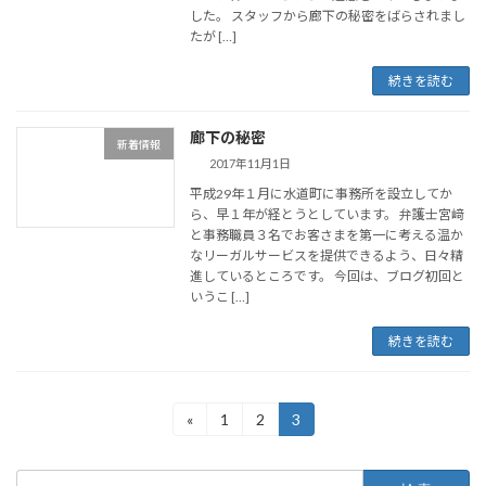
した。 スタッフから廊下の秘密をばらされまし
たが […]
続きを読む
廊下の秘密
新着情報
2017年11月1日
平成29年１月に水道町に事務所を設立してか
ら、早１年が経とうとしています。 弁護士宮﨑
と事務職員３名でお客さまを第一に考える温か
なリーガルサービスを提供できるよう、日々精
進しているところです。 今回は、ブログ初回と
いうこ […]
続きを読む
投
«
1
2
3
固
固
固
定
定
定
稿
ペ
ペ
ペ
検
ー
ー
ー