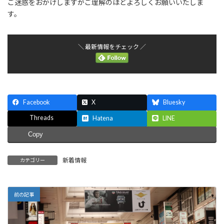
ご迷惑をおかけしますがご理解のほどよろしくお願いいたしま
す。
＼ 最新情報をチェック ／
Facebook
X
Bluesky
Threads
Hatena
LINE
Copy
新着情報
カテゴリー
前の記事