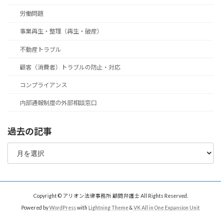
労働問題
事業再生・整理（再生・破産）
不動産トラブル
顧客（消費者）トラブルの防止・対応
コンプライアンス
内部通報制度の外部相談窓口
過去の記事
過
去
の
記
事
Copyright © アリオン法律事務所 顧問弁護士 All Rights Reserved.
Powered by
WordPress
with
Lightning Theme
&
VK All in One Expansion Unit