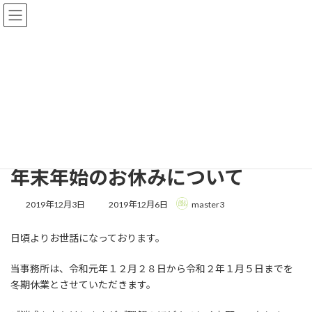
コ
ナ
ン
ビ
テ
ゲ
ン
ー
ツ
シ
へ
ョ
お知らせ
ス
ン
キ
に
ッ
移
プ
動
front
お知らせ
新着情報
年末年始のお休みについて
年末年始のお休みについて
最
2019年12月3日
2019年12月6日
master3
終
更
日頃よりお世話になっております。
新
日
時
当事務所は、令和元年１２月２８日から令和２年１月５日までを
:
冬期休業とさせていただきます。