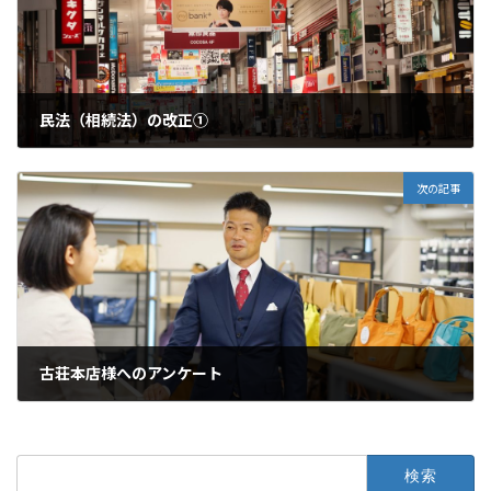
民法（相続法）の改正①
2019年11月14日
次の記事
古荘本店様へのアンケート
2020年3月26日
検
索: