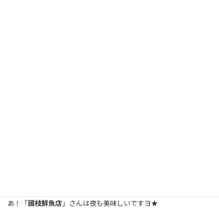
何種類ものお刺身が乗った丼！！大満足の一品です。
数量限定のランチメニューもあるのですが、開店後しばらくする
と
売り切れてしまうので急がねばなりません。
他にも天丼やステーキ膳などあるので、
ランチメニュー制覇したいなあと思ってはいるのですが、
お気に入りを何度もリピートしてしまうタイプのため
中々制覇できずにいるところです。
あ！「
國枝鮮魚店
」さんは夜も美味しいですヨ★