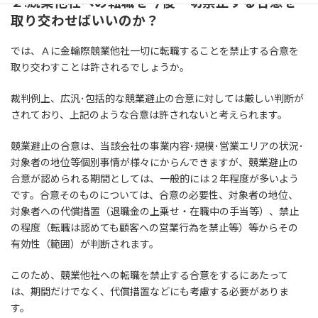
２.競業他社への転職を今後一切禁止する合意を
取り交わせばいいのか？
では、Ａに金輪際競業他社一切に転職することを禁止する合意を
取り交わすことは許されるでしょうか。
裁判例上、広汎･包括的な競業避止の合意に対しては厳しい判断が
されており、上記のような合意は許されないと考えられます。
競業避止の合意は、当該会社の事業内容･規模･営業エリアの状況･
対象者の地位等個別事情が様々にからんできますが、競業避止の
合意が認められる期間としては、一般的には２年程度が多いよう
です。合意そのものについては、合意の必要性、対象者の地位、
対象者への代償措置（退職金の上乗せ・在職中の手当等）、禁止
の程度（転職は認めても顧客への営業行為を禁止等）等からその
有効性（範囲）が判断されます。
このため、競業他社への転職を禁止する合意をするにあたって
は、期間だけでなく、代償措置などにも考慮する必要がありま
す。