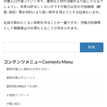
労働人口が減っていく中で、優秀な人材の流動がより起こりえるで
しょうし、本来は好ましくないのですが能力以外の付加価値（顧
客･技術）等を材料により良い条件を得ようとする社員もいます。
社員が辞めたくない体制を作ることが一番ですが、次善の防御策
として競業避止の対策もとることが求められます。
検
索:
コンテンツメニューContents Menu
顧問弁護士に興味をお持ちの方へ
顧問弁護士のメリット
顧問契約締結までの流れ
お客様アンケート
弁護士紹介